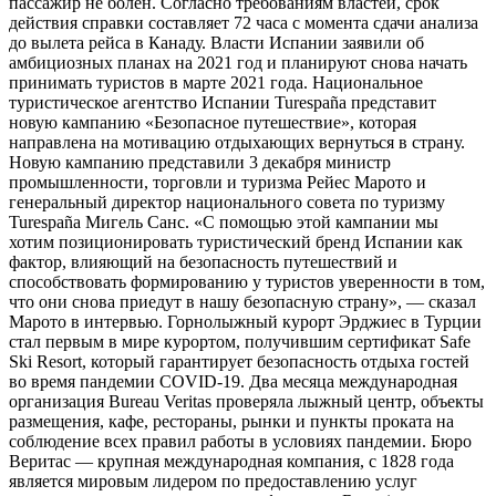
пассажир не болен. Согласно требованиям властей, срок
действия справки составляет 72 часа с момента сдачи анализа
до вылета рейса в Канаду. Власти Испании заявили об
амбициозных планах на 2021 год и планируют снова начать
принимать туристов в марте 2021 года. Национальное
туристическое агентство Испании Turespaña представит
новую кампанию «Безопасное путешествие», которая
направлена ​​на мотивацию отдыхающих вернуться в страну.
Новую кампанию представили 3 декабря министр
промышленности, торговли и туризма Рейес Марото и
генеральный директор национального совета по туризму
Turespaña Мигель Санс. «С помощью этой кампании мы
хотим позиционировать туристический бренд Испании как
фактор, влияющий на безопасность путешествий и
способствовать формированию у туристов уверенности в том,
что они снова приедут в нашу безопасную страну», — сказал
Марото в интервью. Горнолыжный курорт Эрджиес в Турции
стал первым в мире курортом, получившим сертификат Safe
Ski Resort, который гарантирует безопасность отдыха гостей
во время пандемии COVID-19. Два месяца международная
организация Bureau Veritas проверяла лыжный центр, объекты
размещения, кафе, рестораны, рынки и пункты проката на
соблюдение всех правил работы в условиях пандемии. Бюро
Веритас — крупная международная компания, с 1828 года
является мировым лидером по предоставлению услуг