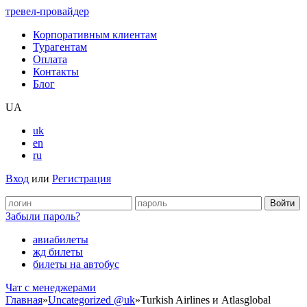
тревел-провайдер
Корпоративным клиентам
Турагентам
Оплата
Контакты
Блог
UA
uk
en
ru
Вход
или
Регистрация
Забыли пароль?
авиабилеты
жд билеты
билеты на автобус
Чат c менеджерами
Главная
»
Uncategorized @uk
»
Turkish Airlines и Atlasglobal