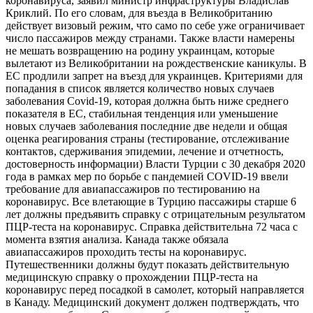
коронавируса, заявил министр инфраструктуры Владислав
Криклий. По его словам, для въезда в Великобританию
действует визовый режим, что само по себе уже ограничивает
число пассажиров между странами. Также власти намерены
не мешать возвращению на родину украинцам, которые
вылетают из Великобритании на рождественские каникулы. В
ЕС продлили запрет на въезд для украинцев. Критериями для
попадания в список является количество новых случаев
заболевания Covid-19, которая должна быть ниже среднего
показателя в ЕС, стабильная тенденция или уменьшение
новых случаев заболевания последние две недели и общая
оценка реагирования страны (тестирование, отслеживание
контактов, сдерживания эпидемии, лечение и отчетность,
достоверность информации) Власти Турции с 30 декабря 2020
года в рамках мер по борьбе с пандемией COVID-19 ввели
требование для авиапассажиров по тестированию на
коронавирус. Все влетающие в Турцию пассажиры старше 6
лет должны предъявить справку с отрицательным результатом
ПЦР-теста на коронавирус. Справка действительна 72 часа с
момента взятия анализа. Канада также обязала
авиапассажиров проходить тесты на коронавирус.
Путешественники должны будут показать действительную
медицинскую справку о прохождении ПЦР-теста на
коронавирус перед посадкой в самолет, который направляется
в Канаду. Медицинский документ должен подтверждать, что