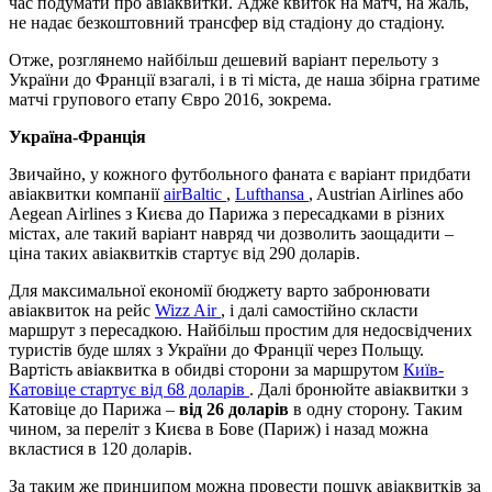
час подумати про авіаквитки. Адже квиток на матч, на жаль,
не надає безкоштовний трансфер від стадіону до стадіону.
Отже, розглянемо найбільш дешевий варіант перельоту з
України до Франції взагалі, і в ті міста, де наша збірна гратиме
матчі групового етапу Євро 2016, зокрема.
Україна-Франція
Звичайно, у кожного футбольного фаната є варіант придбати
авіаквитки компанії
airBaltic
,
Lufthansa
, Austrian Airlines або
Aegean Airlines з Києва до Парижа з пересадками в різних
містах, але такий варіант навряд чи дозволить заощадити –
ціна таких авіаквитків стартує від 290 доларів.
Для максимальної економії бюджету варто забронювати
авіаквиток на рейс
Wizz Air
, і далі самостійно скласти
маршрут з пересадкою. Найбільш простим для недосвідчених
туристів буде шлях з України до Франції через Польщу.
Вартість авіаквитка в обидві сторони за маршрутом
Київ-
Катовіце стартує від 68 доларів
. Далі бронюйте авіаквитки з
Катовіце до Парижа –
від 26 доларів
в одну сторону. Таким
чином, за переліт з Києва в Бове (Париж) і назад можна
вкластися в 120 доларів.
За таким же принципом можна провести пошук авіаквитків за