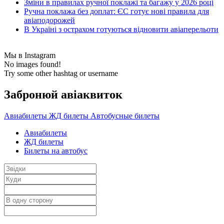
Зміни в правилах ручної поклажі та багажу у 2026 році
Ручна поклажа без доплат: ЄС готує нові правила для
авіаподорожей
В Україні з острахом готуються відновити авіаперельоти
Мы в Instagram
No images found!
Try some other hashtag or username
Забронюй авiаквиток
Авиабилеты
ЖД билеты
Автобусные билеты
Авиабилеты
ЖД билеты
Билеты на автобус