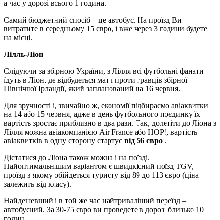
а час у дорозі всього 1 година.
Самий бюджетний спосіб – це автобус. На проїзд Ви
витратите в середньому 15 євро, і вже через 3 години будете
на місці.
Лілль-Ліон
Слідуючи за збірною України, з Лілля всі футбольні фанати
їдуть в Ліон, де відбудеться матч проти гравців збірної
Північної Ірландії, який запланований на 16 червня.
Для зручності і, звичайно ж, економії підбираємо авіаквитки
на 14 або 15 червня, адже в день футбольного поєдинку їх
вартість зростає приблизно в два рази. Так, долетіти до Ліона з
Лілля можна авіакомпанією Air France або HOP!, вартість
авіаквитків в одну сторону стартує
від 56 євро
.
Дістатися до Ліона також можна і на поїзді.
Найоптимальнішим варіантом є швидкісний поїзд TGV,
проїзд в якому обійдеться туристу від 89 до 113 євро (ціна
залежить від класу).
Найдешевший і в той же час найтриваліший переїзд –
автобусний. За 30-75 євро ви проведете в дорозі близько 10
годин.