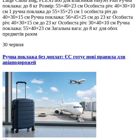
Large Cabin Bag, FLEXI або для власників easyJet Plus Ручна
поклажа: до 8 кг Розмір: 55×40×23 см Особиста річ: 40×30×10
см 1 ручна поклажа до 55×35×25 см 1 особиста річ до
40×30×15 см Ручна поклажа: 56×45×25 см до 23 кг Особиста
річ: 40×30×15 см до 23 кг Особиста річ: 30×40×10 см Ручна
поклажа: 55×40×23 см Загальна вага: до 8 кг для обох
предметів разом
30 червня
Ручна поклажа без доплат: ЄС готує нові правила для
авіаподорожей