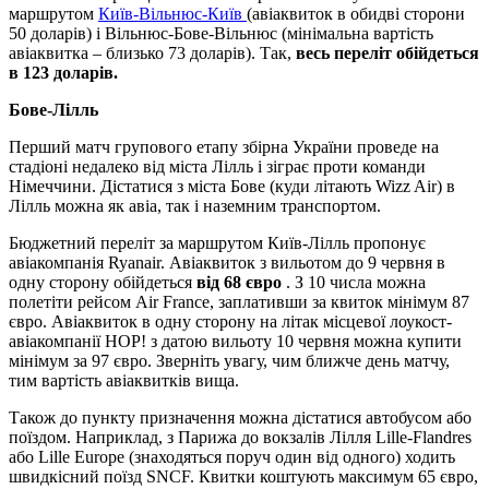
маршрутом
Київ-Вільнюс-Київ
(авіаквиток в обидві сторони
50 доларів) і Вільнюс-Бове-Вільнюс (мінімальна вартість
авіаквитка – близько 73 доларів). Так,
весь переліт обійдеться
в 123 доларів.
Бове-Лілль
Перший матч групового етапу збірна України проведе на
стадіоні недалеко від міста Лілль і зіграє проти команди
Німеччини. Дістатися з міста Бове (куди літають Wizz Air) в
Лілль можна як авіа, так і наземним транспортом.
Бюджетний переліт за маршрутом Київ-Лілль пропонує
авіакомпанія Ryanair. Авіаквиток з вильотом до 9 червня в
одну сторону обійдеться
від 68 євро
. З 10 числа можна
полетіти рейсом Air France, заплативши за квиток мінімум 87
євро. Авіаквиток в одну сторону на літак місцевої лоукост-
авіакомпанії HOP! з датою вильоту 10 червня можна купити
мінімум за 97 євро. Зверніть увагу, чим ближче день матчу,
тим вартість авіаквитків вища.
Також до пункту призначення можна дістатися автобусом або
поїздом. Наприклад, з Парижа до вокзалів Лілля Lille-Flandres
або Lille Europe (знаходяться поруч один від одного) ходить
швидкісний поїзд SNCF. Квитки коштують максимум 65 євро,