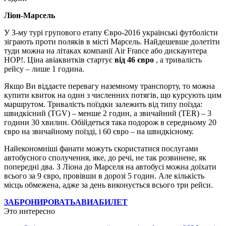
Ліон-Марсель
У З-му турі групового етапу Євро-2016 українські футболісти
зіграють проти поляків в місті Марсель. Найдешевше долетіти
туди можна на літаках компанії Air France або дискаунтера
HOP!. Ціна авіаквитків стартує
від 46 євро
, а тривалість
рейсу – лише 1 година.
Якщо Ви віддаєте перевагу наземному транспорту, то можна
купити квиток на один з численних потягів, що курсують цим
маршрутом. Тривалість поїздки залежить від типу поїзда:
швидкісний (TGV) – менше 2 годин, а звичайний (TER) – 3
години 30 хвилин. Обійдеться така подорож в середньому 20
євро на звичайному поїзді, і 60 євро – на швидкісному.
Найекономніші фанати можуть скористатися послугами
автобусного сполучення, яке, до речі, не так розвинене, як
попередні два. З Ліона до Марселя на автобусі можна доїхати
всього за 9 євро, провівши в дорозі 5 годин. Але кількість
місць обмежена, адже за день виконується всього три рейси.
ЗАБРОНИРОВАТЬ
АВИАБИЛЕТ
Это интересно