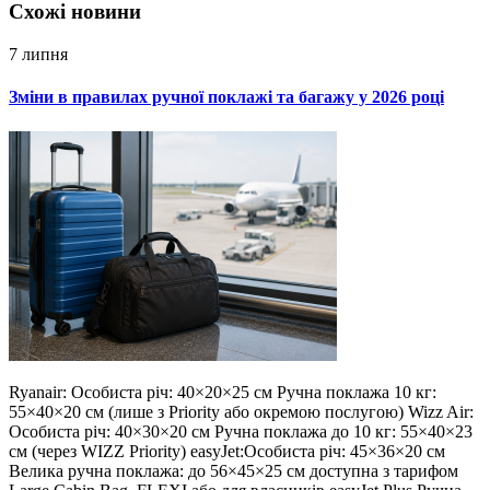
Схожi новини
7 липня
Зміни в правилах ручної поклажі та багажу у 2026 році
Ryanair: Особиста річ: 40×20×25 см Ручна поклажа 10 кг:
55×40×20 см (лише з Priority або окремою послугою) Wizz Air:
Особиста річ: 40×30×20 см Ручна поклажа до 10 кг: 55×40×23
см (через WIZZ Priority) easyJet:Особиста річ: 45×36×20 см
Велика ручна поклажа: до 56×45×25 см доступна з тарифом