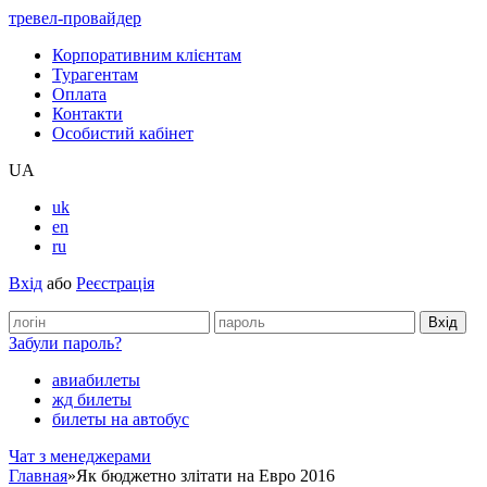
тревел-провайдер
Корпоративним клієнтам
Турагентам
Оплата
Контакти
Особистий кабінет
UA
uk
en
ru
Вхід
або
Реєстрація
Забули пароль?
авиабилеты
жд билеты
билеты на автобус
Чат з менеджерами
Главная
»
Як бюджетно злітати на Евро 2016