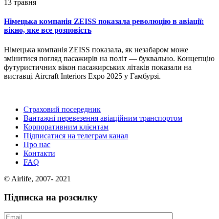
13 травня
Німецька компанія ZEISS показала революцію в авіації:
вікно, яке все розповість
Німецька компанія ZEISS показала, як незабаром може
змінитися погляд пасажирів на політ — буквально. Концепцію
футуристичних вікон пасажирських літаків показали на
виставці Aircraft Interiors Expo 2025 у Гамбурзі.
Страховий посередник
Вантажні перевезення авіаційним транспортом
Корпоративним клієнтам
Підписатися на телеграм канал
Про нас
Контакти
FAQ
© Airlife, 2007- 2021
Підписка на розсилку